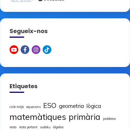
Segueix-nos
Etiquetes
ESO
geometria
lògica
cicle mitjà
equacions
matemàtiques
primària
problema
resta
resta portant
sudoku
àlgebra