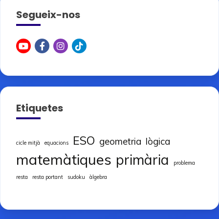
Segueix-nos
Etiquetes
ESO
geometria
lògica
cicle mitjà
equacions
matemàtiques
primària
problema
resta
resta portant
sudoku
àlgebra