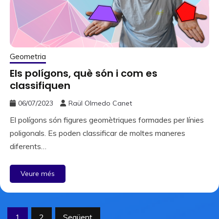
Geometria
Els polígons, què són i com es
classifiquen
06/07/2023
Raül Olmedo Canet
El polígons són figures geomètriques formades per línies
poligonals. Es poden classificar de moltes maneres
diferents…
Veure més
Paginació
1
2
Següent